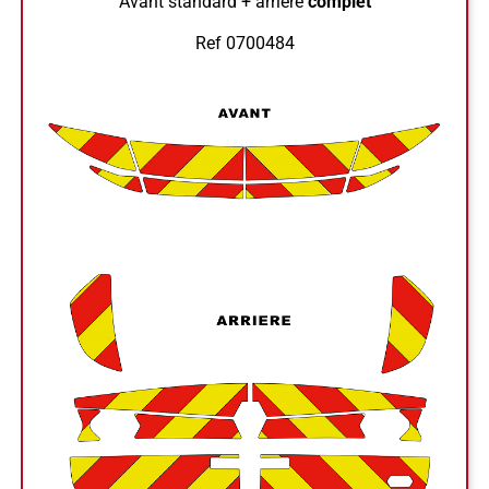
Avant standard + arrière
complet
Ref 0700484