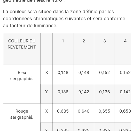
géométrie de mesure 45/0°.
La couleur sera située dans la zone définie par les
coordonnées chromatiques suivantes et sera conforme
au facteur de luminance.
COULEUR DU
1
2
3
4
REVÊTEMENT
Bleu
X
0,148
0,148
0,152
0,152
sérigraphié.
Y
0,136
0,142
0,136
0,142
Rouge
X
0,635
0,640
0,655
0,650
sérigraphié.
Y
0,335
0,325
0,325
0,335