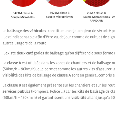
Le
balisage des véhicules
constitue un enjeu majeur de sécurité pou
Il est indispensable afin d’être vu, de jour comme de nuit, et de sig
autres usagers de la route.
Il existe
deux catégories
de balisage qu’on différencie sous forme 
La
classe A
est utilisée dans les zones de chantiers et de balisage o
(50km/h – 90km/h), elle permet comme les autres kits d’assurer la 
visibilité
des kits de balisage de
classe A
sont en général compris e
La
classe B
est également présente sur les chantiers et sur les rou
services publics
(Pompiers, Police …) car les
kits de balisage
de
cl
(50km/h – 130km/h) et garantissent une
visibilité
allant jusqu’à 5