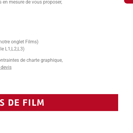
s en mesure de vous proposer,
notre onglet Films)
le L1,L2,L3)
ntraintes de charte graphique,
 devis
 DE FILM