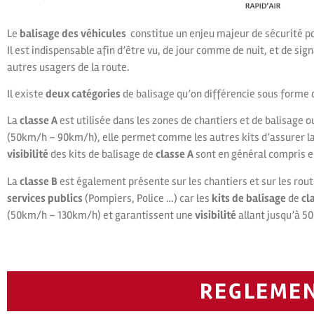
Le
balisage des véhicules
constitue un enjeu majeur de sécurité pou
Il est indispensable afin d’être vu, de jour comme de nuit, et de sig
autres usagers de la route.
Il existe
deux catégories
de balisage qu’on différencie sous forme 
La
classe A
est utilisée dans les zones de chantiers et de balisage o
(50km/h – 90km/h), elle permet comme les autres kits d’assurer la 
visibilité
des kits de balisage de
classe A
sont en général compris e
La
classe B
est également présente sur les chantiers et sur les rou
services publics
(Pompiers, Police …) car les
kits de balisage
de
cl
(50km/h – 130km/h) et garantissent une
visibilité
allant jusqu’à 5
REGLEME