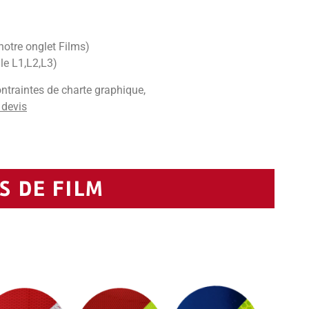
notre onglet Films)
le L1,L2,L3)
ntraintes de charte graphique,
 devis
 DE FILM