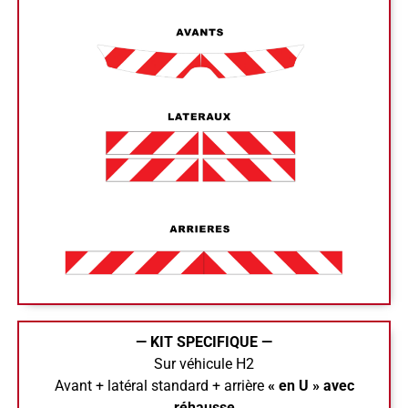
— KIT SPECIFIQUE —
Sur véhicule H2
Avant + latéral standard + arrière
« en U » avec
réhausse