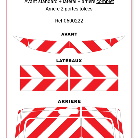
Avant standard + latéral + arrière
complet
Arrière 2 portes tôlées
Ref 0600222