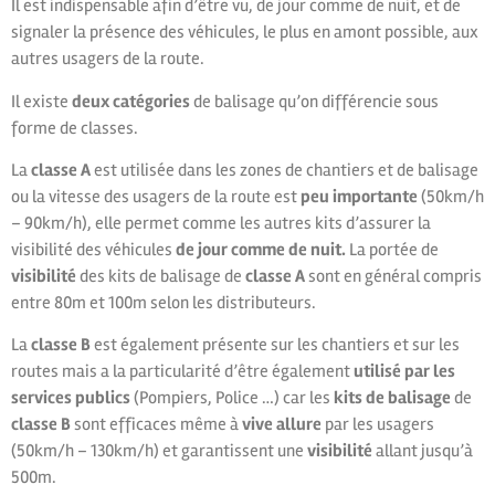
Il est indispensable afin d’être vu, de jour comme de nuit, et de
signaler la présence des véhicules, le plus en amont possible, aux
autres usagers de la route.
Il existe
deux catégories
de balisage qu’on différencie sous
forme de classes.
La
classe A
est utilisée dans les zones de chantiers et de balisage
ou la vitesse des usagers de la route est
peu importante
(50km/h
– 90km/h), elle permet comme les autres kits d’assurer la
visibilité des véhicules
de jour comme de nuit.
La portée de
visibilité
des kits de balisage de
classe A
sont en général compris
entre 80m et 100m selon les distributeurs.
La
classe B
est également présente sur les chantiers et sur les
routes mais a la particularité d’être également
utilisé par les
services publics
(Pompiers, Police …) car les
kits de balisage
de
classe B
sont efficaces même à
vive allure
par les usagers
(50km/h – 130km/h) et garantissent une
visibilité
allant jusqu’à
500m.