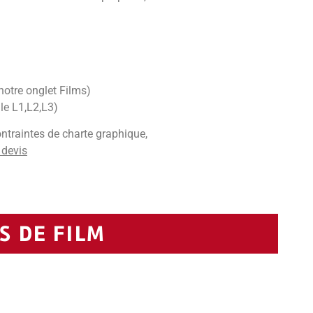
notre onglet Films)
le L1,L2,L3)
ntraintes de charte graphique,
 devis
 DE FILM