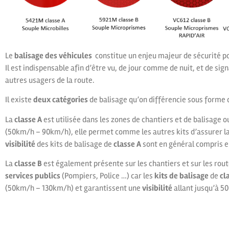
Le
balisage des véhicules
constitue un enjeu majeur de sécurité pou
Il est indispensable afin d’être vu, de jour comme de nuit, et de sig
autres usagers de la route.
Il existe
deux catégories
de balisage qu’on différencie sous forme 
La
classe A
est utilisée dans les zones de chantiers et de balisage o
(50km/h – 90km/h), elle permet comme les autres kits d’assurer la 
visibilité
des kits de balisage de
classe A
sont en général compris e
La
classe B
est également présente sur les chantiers et sur les rou
services publics
(Pompiers, Police …) car les
kits de balisage
de
cl
(50km/h – 130km/h) et garantissent une
visibilité
allant jusqu’à 5