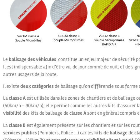
Le
balisage des véhicules
constitue un enjeu majeur de sécurité pou
Il est indispensable afin d’être vu, de jour comme de nuit, et de sig
autres usagers de la route.
Il existe
deux catégories
de balisage qu’on différencie sous forme 
La
classe A
est utilisée dans les zones de chantiers et de balisage o
(50km/h – 90km/h), elle permet comme les autres kits d’assurer la 
visibilité
des kits de balisage de
classe A
sont en général compris e
La
classe B
est également présente sur les chantiers et sur les rou
services publics
(Pompiers, Police …) car les
kits de balisage
de
cl