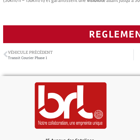
(50km/h – 130km/h) et garantissent une
visibilité
allant jusqu’à 5
REGLEME
VÉHICULE PRÉCÉDENT
Transit Courier Phase 1